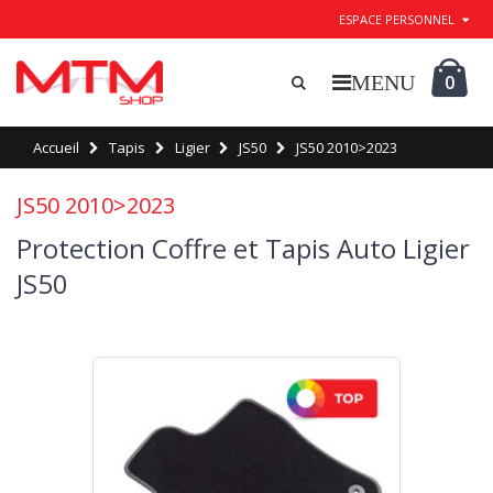
ESPACE PERSONNEL
0
Accueil
Tapis
Ligier
JS50
JS50 2010>2023
JS50 2010>2023
Protection Coffre et Tapis Auto Ligier
JS50