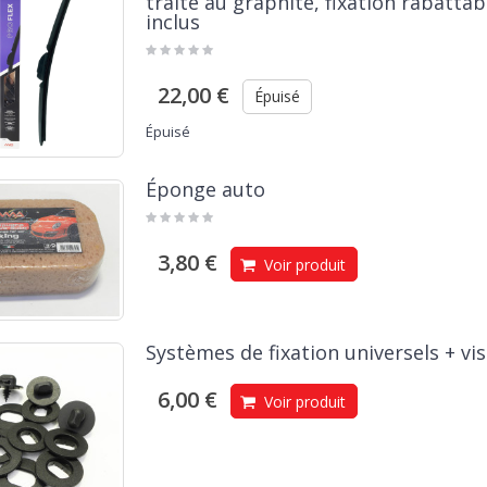
traité au graphite, fixation rabattab
inclus
22,00 €
Épuisé
Épuisé
Éponge auto
3,80 €
Voir produit
Systèmes de fixation universels + vis
6,00 €
Voir produit