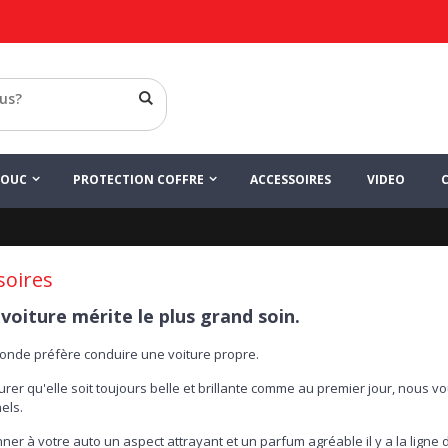
HOUC
PROTECTION COFFRE
ACCESSOIRES
VIDEO
soires
voiture mérite le plus grand soin.
monde préfère conduire une voiture propre.
rer qu'elle soit toujours belle et brillante comme au premier jour, nous 
els.
er à votre auto un aspect attrayant et un parfum agréable il y a la ligne 