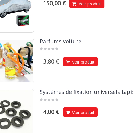
150,00 €
Voir produit
Parfums voiture
3,80 €
Voir produit
Systèmes de fixation universels tapi
4,00 €
Voir produit