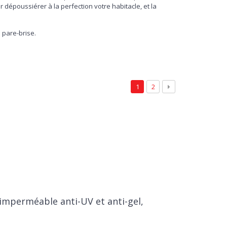
 dépoussiérer à la perfection votre habitacle, et la
e pare-brise.
1
2
 imperméable anti-UV et anti-gel,