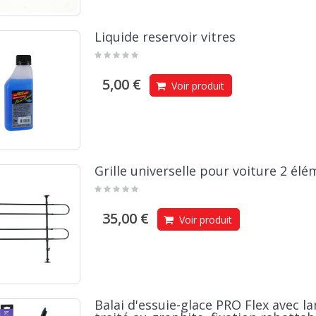
Liquide reservoir vitres
5,00 €
Voir produit
Grille universelle pour voiture 2 él
35,00 €
Voir produit
Balai d'essuie-glace PRO Flex avec l