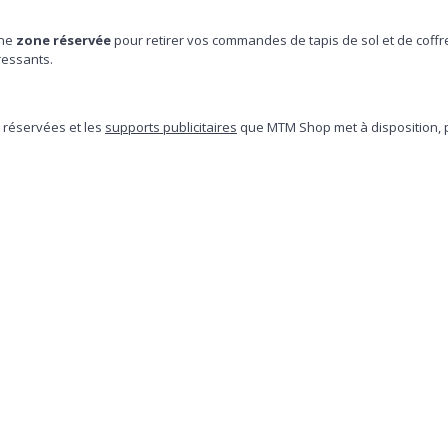
une
zone réservée
pour retirer vos commandes de tapis de sol et de coff
ressants.
 réservées et les
supports publicitaires
que MTM Shop met à disposition, p