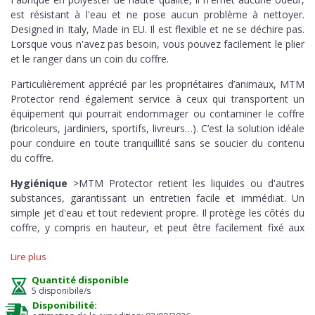
est résistant à l'eau et ne pose aucun problème à nettoyer.
Designed in Italy, Made in EU. Il est flexible et ne se déchire pas.
Lorsque vous n'avez pas besoin, vous pouvez facilement le plier
et le ranger dans un coin du coffre.
Particulièrement apprécié par les propriétaires d’animaux, MTM
Protector rend également service à ceux qui transportent un
équipement qui pourrait endommager ou contaminer le coffre
(bricoleurs, jardiniers, sportifs, livreurs…). C’est la solution idéale
pour conduire en toute tranquillité sans se soucier du contenu
du coffre.
Hygiénique
>MTM Protector retient les liquides ou d'autres
substances, garantissant un entretien facile et immédiat. Un
simple jet d'eau et tout redevient propre. Il protège les côtés du
coffre, y compris en hauteur, et peut être facilement fixé aux
sièges arrière.
Lire plus
Résistant >
en polyester de haute qualité, il résiste aux huiles,
Quantité disponible
aux produits chimiques et aux températures extrêmes. Les
5 disponibile/s
coutures renforcées garantissent une longue durée de vie. Enfin,
Disponibilité:
le seuil de protection protège votre pare-chocs contre les