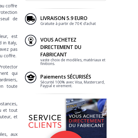
au coffre
rotection
LIVRAISON 5.9 EURO
seuil de
Gratuite à partir de 70 € d’achat
eur, est
VOUS ACHETEZ
in Italy,
DIRECTEMENT DU
'avez pas
FABRICANT
u coffre.
vaste choix de modèles, matériaux et
finitions.
Protector
ment qui
Paiements SÉCURISÉS
diniers,
Sécurité 100% avec Visa, Mastercard,
 en toute
Paypal e virement.
bstances,
u et tout
uteur, et
iles, aux