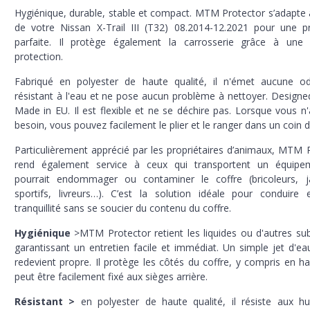
Hygiénique, durable, stable et compact. MTM Protector s’adapte 
de votre Nissan X-Trail III (T32) 08.2014-12.2021 pour une p
parfaite. Il protège également la carrosserie grâce à une 
protection.
Fabriqué en polyester de haute qualité, il n'émet aucune od
résistant à l'eau et ne pose aucun problème à nettoyer. Designed 
Made in EU. Il est flexible et ne se déchire pas. Lorsque vous n
besoin, vous pouvez facilement le plier et le ranger dans un coin d
Particulièrement apprécié par les propriétaires d’animaux, MTM 
rend également service à ceux qui transportent un équipe
pourrait endommager ou contaminer le coffre (bricoleurs, jar
sportifs, livreurs…). C’est la solution idéale pour conduire
tranquillité sans se soucier du contenu du coffre.
Hygiénique
>MTM Protector retient les liquides ou d'autres su
garantissant un entretien facile et immédiat. Un simple jet d'ea
redevient propre. Il protège les côtés du coffre, y compris en ha
peut être facilement fixé aux sièges arrière.
Résistant >
en polyester de haute qualité, il résiste aux hu