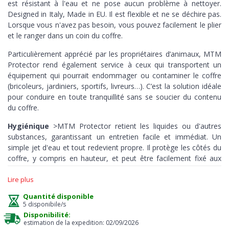
est résistant à l'eau et ne pose aucun problème à nettoyer.
Designed in Italy, Made in EU. Il est flexible et ne se déchire pas.
Lorsque vous n'avez pas besoin, vous pouvez facilement le plier
et le ranger dans un coin du coffre.
Particulièrement apprécié par les propriétaires d’animaux, MTM
Protector rend également service à ceux qui transportent un
équipement qui pourrait endommager ou contaminer le coffre
(bricoleurs, jardiniers, sportifs, livreurs…). C’est la solution idéale
pour conduire en toute tranquillité sans se soucier du contenu
du coffre.
Hygiénique
>MTM Protector retient les liquides ou d'autres
substances, garantissant un entretien facile et immédiat. Un
simple jet d'eau et tout redevient propre. Il protège les côtés du
coffre, y compris en hauteur, et peut être facilement fixé aux
sièges arrière.
Lire plus
Résistant >
en polyester de haute qualité, il résiste aux huiles,
Quantité disponible
aux produits chimiques et aux températures extrêmes. Les
5 disponibile/s
coutures renforcées garantissent une longue durée de vie. Enfin,
Disponibilité:
le seuil de protection protège votre pare-chocs contre les
estimation de la expedition: 02/09/2026