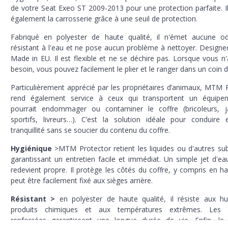
de votre Seat Exeo ST 2009-2013 pour une protection parfaite. I
également la carrosserie grâce à une seuil de protection.
Fabriqué en polyester de haute qualité, il n'émet aucune od
résistant à l'eau et ne pose aucun problème à nettoyer. Designed 
Made in EU. Il est flexible et ne se déchire pas. Lorsque vous n
besoin, vous pouvez facilement le plier et le ranger dans un coin d
Particulièrement apprécié par les propriétaires d’animaux, MTM 
rend également service à ceux qui transportent un équipe
pourrait endommager ou contaminer le coffre (bricoleurs, jar
sportifs, livreurs…). C’est la solution idéale pour conduire
tranquillité sans se soucier du contenu du coffre.
Hygiénique
>MTM Protector retient les liquides ou d'autres su
garantissant un entretien facile et immédiat. Un simple jet d'ea
redevient propre. Il protège les côtés du coffre, y compris en ha
peut être facilement fixé aux sièges arrière.
Résistant >
en polyester de haute qualité, il résiste aux hu
produits chimiques et aux températures extrêmes. Les 
renforcées garantissent une longue durée de vie. Enfin, le 