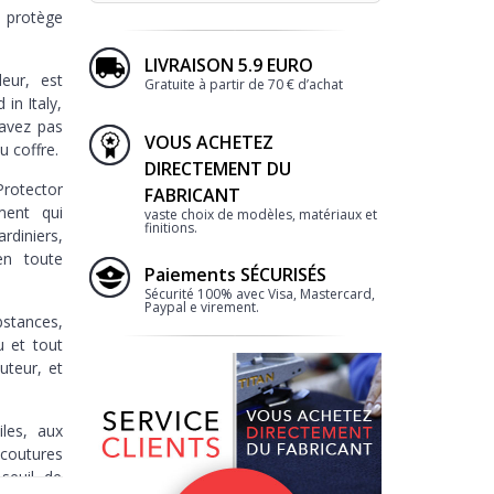
l protège
LIVRAISON 5.9 EURO
eur, est
Gratuite à partir de 70 € d’achat
in Italy,
'avez pas
VOUS ACHETEZ
u coffre.
DIRECTEMENT DU
Protector
FABRICANT
ment qui
vaste choix de modèles, matériaux et
finitions.
diniers,
 en toute
Paiements SÉCURISÉS
Sécurité 100% avec Visa, Mastercard,
Paypal e virement.
bstances,
u et tout
uteur, et
iles, aux
coutures
seuil de