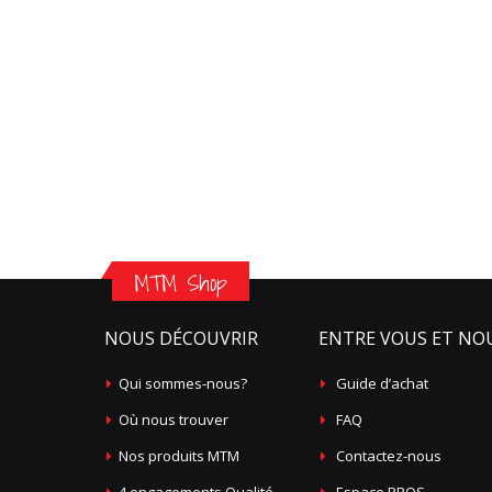
MTM Shop
NOUS DÉCOUVRIR
ENTRE VOUS ET NO
Qui sommes-nous?
Guide d’achat
Où nous trouver
FAQ
Nos produits MTM
Contactez-nous
4 engagements Qualité
Espace PROS