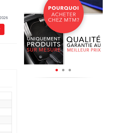
ce et les
/2026
attre les
tégés.
r
 de votre
ent quand
ès peu de