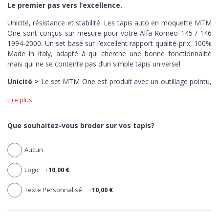
Le premier pas vers l’excellence.
Unicité, résistance et stabilité. Les tapis auto en moquette MTM
One sont conçus sur-mesure pour votre Alfa Romeo 145 / 146
1994-2000. Un set basé sur l’excellent rapport qualité-prix,
100%
Made in Italy,
adapté à qui cherche une bonne fonctionnalité
mais qui ne se contente pas d’un simple tapis universel.
Unicité >
Le set MTM One est produit avec un outillage pointu,
capable de découper au millimètre-près la moquette de chacun
Lire plus
de ses tapis en fonction du style de votre auto. Zéro erreur,
précision maximale.
Que souhaitez-vous broder sur vos tapis?
Résistance >
Dotés de talonnette pour protéger la zone la plus
sujette à l’usure, tous les tapis en moquette MTM One sont
Aucun
réalisés en velours aiguilleté 100% polypropylène, élastique,
compacte et ultra-résistant.
Logo
+
10,00 €
Stabilité >
Les tapis One ont
une bordure noire en coton
antidérapante. Des tapis fermes et robustes, jusqu’au dernier
Texte Personnalisé
+
10,00 €
kilomètre.
Les tapis en Velours MTM One pour votre Alfa Romeo 145 / 146