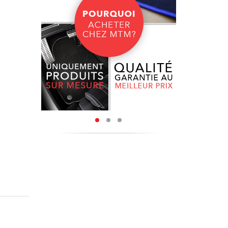
coupés à
e bordure
o peur de
ture à la
nylon de
tenir une
u et une
ue sur le
ly,
sont
ous sont
ectionner
érieur de
r bordure
ire poser
 l’usure,
 goût.