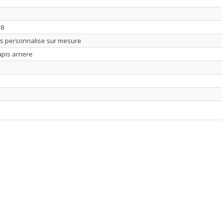
18
us personnalise sur mesure
apis arriere