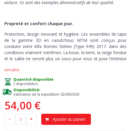
voiture. Ce sont des exemples démonstratifs de leur qualité.
Propreté et confort chaque jour.
Protection, design innovant et hygiène. Les ensembles de tapis
de la gamme 3D en caoutchouc MTM sont conçus pour
conduire votre Alfa Romeo Stelvio (Type 949) 2017- dans des
conditions vraiment extrêmes. La boue, la terre, la neige fondue
et le sable ne seront plus un souci pour vous et pour l'intérieur
de votre auto.
Lire plus
Ces tapis sont fabriqués avec précision et sur mesure, pour
Quantité disponible
couvrir chaque recoin
de votre habitacle
et peuvent être utilisés
2 disponibile/s
dans toutes les conditions météorologiques.
Disponibilité:
estimation de la expedition: 02/09/2026
54,00 €
Protection
> notre tapis est la meilleure solution contre la
saleté et l’humidité. Le plancher d’origine reste sec et propre,
-
+
Ajouter au panier
évitant tout risque d’odeurs et de moisissure. Les bords en
relief, hauts 3-5 cm, retiennent la terre, les liquides, les huiles ou