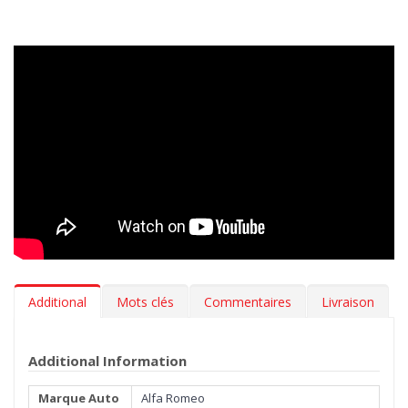
la poussière. Grâce à ces tapis, vous pouvez garder l’intérieur de
votre voiture propre comme au premier jour.
Design innovant
> Nos tapis en caoutchouc sont inodore,
résistants aux variations de température et aux rayures. L’effet
3D sur le bord, le fond antidérapant et les renforts insérés sur
les zones les plus abrasives garantissent stabilité et résistance.
Tous nos tapis suivent fidèlement les contours du sol de votre
Alfa Romeo Stelvio (Type 949) 2017- pour une adhérence
maximale. Designed in Italy, Made in EU.
Hygiène
> Les tapis auto MTM 3D en caoutchouc sont
extrêmement faciles à nettoyer. Pour leur manutention il suffit
Additional
Mots clés
Commentaires
Livraison
d'un simple jet d'eau.
***Les tapis peuvent avoir une légère parfum (vanille). Le
Additional Information
parfum s'évapore en quelques semaines.***
Marque Auto
Alfa Romeo