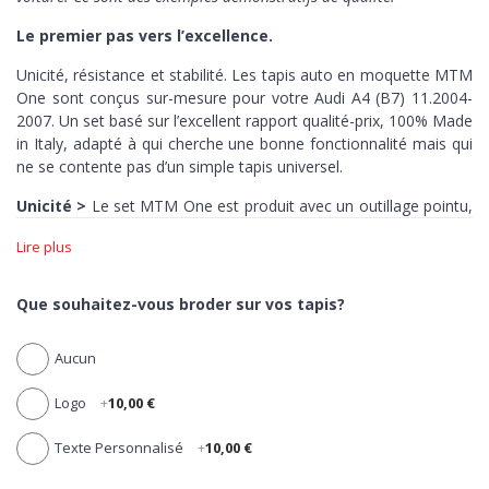
Le premier pas vers l’excellence.
Unicité, résistance et stabilité. Les tapis auto en moquette MTM
One sont conçus sur-mesure pour votre Audi A4 (B7) 11.2004-
2007. Un set basé sur l’excellent rapport qualité-prix,
100% Made
in Italy,
adapté à qui cherche une bonne fonctionnalité mais qui
ne se contente pas d’un simple tapis universel.
Unicité >
Le set MTM One est produit avec un outillage pointu,
capable de découper au millimètre-près la moquette de chacun
Lire plus
de ses tapis en fonction du style de votre auto. Zéro erreur,
précision maximale.
Que souhaitez-vous broder sur vos tapis?
Résistance >
Dotés de talonnette pour protéger la zone la plus
sujette à l’usure, tous les tapis en moquette MTM One sont
Aucun
réalisés en velours aiguilleté 100% polypropylène, élastique,
compacte et ultra-résistant.
Logo
+
10,00 €
Stabilité >
Les tapis One ont
une bordure noire en coton
antidérapante. Des tapis fermes et robustes, jusqu’au dernier
Texte Personnalisé
+
10,00 €
kilomètre.