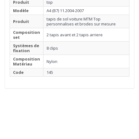
Produit
top
Modèle
A4 (B7) 11.2004-2007
tapis de sol voiture MTM Top
Produit
personnalises et brodes sur mesure
Composition
2 tapis avant et 2 tapis arriere
set
Systèmes de
8 clips
fixation
Composition
Nylon
Matériau
Code
145
1
MOQUETTE
Cliquez ici pour commencer
2
BORDURE