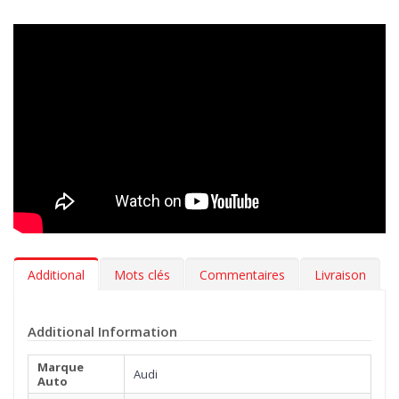
Elégance >
Quand la beauté n’est plus optionnelle. Ce set de
tapis auto est en velours Tufté 100% nylon, une moquette
exclusive, utilisée uniquement par les meilleurs professionnels
de l’automobile. Réalisée avec un tissage Loom mécanique, en
fibre épaisse facile à nettoyer et douce comme une caresse.
En plus de choisir le coloris de vos tapis et la broderie à
appliquer sur la moquette, avec la gamme MTM Top, vous
pouvez également sélectionner le type de bordure et la couleur
de la couture la plus adaptée à l’intérieure de votre Audi A4 (B7)
11.2004-2007. Vous pouvez, par ailleurs, décider d’ajouter
gratuitement, une talonnette, pour protéger la zone la plus
exposée à l’usure.
Additional
Mots clés
Commentaires
Livraison
Additional Information
Marque
Audi
Auto