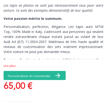
L
es tapis en photos ne sont pas nécessairement ceux pour votre
voiture. Ce sont des exemples démonstratifs de leur qualité.
Votre passion mérite le summum.
Personnalisation, perfection, élégance. Les tapis auto MTM
Top,
100% Made in Italy,
s’adressent aux personnes qui veulent
rendre extraordinaire chaque instant passé au volant de leur
Audi A4 (B7) 11.2004-2007. Matériaux de très haute qualité et
niveaux de customisation des sets vraiment impressionnant.
Votre voiture ne peut pas demander mieux.
Personnalisation >
Avec les tapis MTM de la gamme Top,
vous avez une infinité de choix de coloris et de matériaux, et, en
Lire plus
exclusivité, une broderie comprise dans le prix : personnalisez
par exemple vos tapis avec votre nom. Il n’y a pas de limites à
Personnaliser et Commander
vos émotions.
65,00 €
Perfection >
Les tapis brodés MTM de la
gamme Top connaissent par cœur chaque recoin de votre
voiture. Découpés au millimètre-près, ces tapis de sol sont
antidérapants, pour un contrôle total, kilomètre après kilomètre.