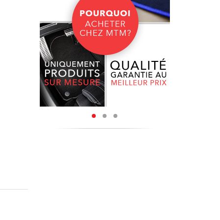
coupés à
e bordure
o peur de
ture à la
nylon de
tenir une
u et une
ue sur le
ly,
sont
ous sont
ectionner
érieur de
 de leur
ire poser
 l’usure,
 goût.