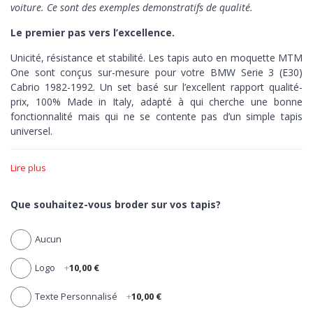
voiture. Ce sont des exemples demonstratifs de qualité.
Le premier pas vers l’excellence.
Unicité, résistance et stabilité. Les tapis auto en moquette MTM
One sont conçus sur-mesure pour votre BMW Serie 3 (E30)
Cabrio 1982-1992. Un set basé sur l’excellent rapport qualité-
prix,
100% Made in Italy,
adapté à qui cherche une bonne
fonctionnalité mais qui ne se contente pas d’un simple tapis
universel.
Unicité >
Le set MTM One est produit avec un outillage pointu,
Lire plus
capable de découper au millimètre-près la moquette de chacun
de ses tapis en fonction du style de votre auto. Zéro erreur,
précision maximale.
Que souhaitez-vous broder sur vos tapis?
Résistance >
Dotés de talonnette pour protéger la zone la plus
Aucun
sujette à l’usure, tous les tapis en moquette MTM One sont
réalisés en velours aiguilleté 100% polypropylène, élastique,
Logo
+
10,00 €
compacte et ultra-résistant.
Stabilité >
Les tapis One ont
une bordure noire en coton
Texte Personnalisé
+
10,00 €
antidérapante. Des tapis fermes et robustes, jusqu’au dernier