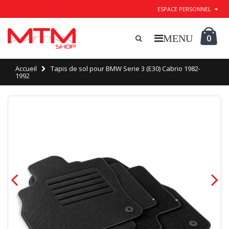
ESPACE PERSONNEL
0
Accueil
Tapis de sol pour BMW Serie 3 (E30) Cabrio 1982-
1992