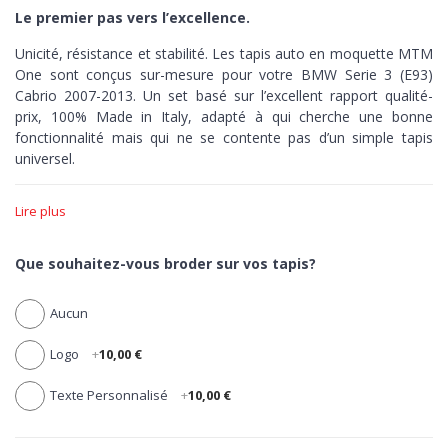
Le premier pas vers l’excellence.
Unicité, résistance et stabilité. Les tapis auto en moquette MTM
One sont conçus sur-mesure pour votre BMW Serie 3 (E93)
Cabrio 2007-2013. Un set basé sur l’excellent rapport qualité-
prix,
100% Made in Italy,
adapté à qui cherche une bonne
fonctionnalité mais qui ne se contente pas d’un simple tapis
universel.
Unicité >
Le set MTM One est produit avec un outillage pointu,
Lire plus
capable de découper au millimètre-près la moquette de chacun
de ses tapis en fonction du style de votre auto. Zéro erreur,
précision maximale.
Que souhaitez-vous broder sur vos tapis?
Résistance >
Dotés de talonnette pour protéger la zone la plus
Aucun
sujette à l’usure, tous les tapis en moquette MTM One sont
réalisés en velours aiguilleté 100% polypropylène, élastique,
Logo
+
10,00 €
compacte et ultra-résistant.
Stabilité >
Les tapis One ont
une bordure noire en coton
Texte Personnalisé
+
10,00 €
antidérapante. Des tapis fermes et robustes, jusqu’au dernier
kilomètre.