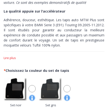
voiture. Ce sont des exemples demonstratifs de qualité
La qualité appuie sur l’accélérateur
Adhérence, douceur, esthétique. Les tapis auto MTM Plus sont
spécifiques à votre BMW Serie 3 (E91) Touring 09.2005-11.2012.
Il sont étudiés pour garantir au conducteur la meilleure
expérience de conduite possible et aux passagers un maximum
de confort durant le voyage. Un set de tapis en prestigieuse
moquette velours Tufté 100% nylon.
Adhérence >
Les tapis MTM Plus sont réalisés sur-mesure,
Lire plus
découpés à la perfection en fonction des courbes de votre
voiture. Dotés de bordure et de fond antidérapant pour assurer
un contrôle maximum, zéro peur de pousser sur les pédales.
*
Choisissez la couleur du set de tapis
Douceur >
Avec le velours Tufté, ouvrez les portes de votre
voiture à la moquette plus prisé du secteur automobile. Un
confortable nylon de grande qualité avec finitions réalisée au
métier à tisser pour obtenir une excellente densité de fibres, une
grande luminosité du tissu et une extrême simplicité de
nettoyage.
Set noir
Set gris