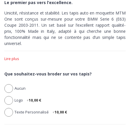
Le premier pas vers l’excellence.
Unicité, résistance et stabilité. Les tapis auto en moquette MTM
One sont conçus sur-mesure pour votre BMW Serie 6 (E63)
Coupe 2003-2011. Un set basé sur l’excellent rapport qualité-
prix,
100% Made in Italy,
adapté à qui cherche une bonne
fonctionnalité mais qui ne se contente pas d’un simple tapis
universel.
Unicité >
Le set MTM One est produit avec un outillage pointu,
Lire plus
capable de découper au millimètre-près la moquette de chacun
de ses tapis en fonction du style de votre auto. Zéro erreur,
précision maximale.
Que souhaitez-vous broder sur vos tapis?
Résistance >
Dotés de talonnette pour protéger la zone la plus
Aucun
sujette à l’usure, tous les tapis en moquette MTM One sont
réalisés en velours aiguilleté 100% polypropylène, élastique,
Logo
+
10,00 €
compacte et ultra-résistant.
Stabilité >
Les tapis One ont
une bordure noire en coton
Texte Personnalisé
+
10,00 €
antidérapante. Des tapis fermes et robustes, jusqu’au dernier
kilomètre.