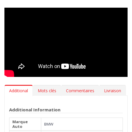
votre voiture propre comme au premier jour.
Design innovant
> Nos tapis en caoutchouc sont inodore,
résistants aux variations de température et aux rayures. L’effet
3D sur le bord, le fond antidérapant et les renforts insérés sur
les zones les plus abrasives garantissent stabilité et résistance.
Tous nos tapis suivent fidèlement les contours du sol de votre
BMW X5 (E53) 2000-03.2007 pour une adhérence
maximale. Designed in Italy, Made in EU.
Hygiène
> Les tapis auto MTM 3D en caoutchouc sont
extrêmement faciles à nettoyer. Pour leur manutention il suffit
Additional
Mots clés
Commentaires
Livraison
d'un simple jet d'eau.
***Les tapis peuvent avoir une légère parfum (vanille). Le
Additional Information
parfum s'évapore en quelques semaines.***
Marque
BMW
Auto