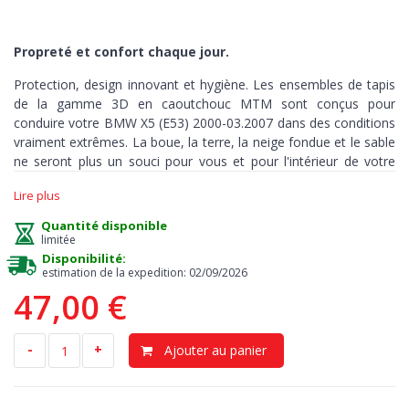
Propreté et confort chaque jour.
Protection, design innovant et hygiène. Les ensembles de tapis
de la gamme 3D en caoutchouc MTM sont conçus pour
conduire votre BMW X5 (E53) 2000-03.2007 dans des conditions
vraiment extrêmes. La boue, la terre, la neige fondue et le sable
ne seront plus un souci pour vous et pour l'intérieur de votre
auto.
Lire plus
Ces tapis sont fabriqués avec précision et sur mesure, pour
Quantité disponible
couvrir chaque recoin
de votre habitacle
et peuvent être utilisés
limitée
dans toutes les conditions météorologiques.
Disponibilité:
estimation de la expedition: 02/09/2026
47,00 €
Protection
> notre tapis est la meilleure solution contre la
saleté et l’humidité. Le plancher d’origine reste sec et propre,
-
+
Ajouter au panier
évitant tout risque d’odeurs et de moisissure. Les bords en
relief, hauts 3-5 cm, retiennent la terre, les liquides, les huiles ou
la poussière. Grâce à ces tapis, vous pouvez garder l’intérieur de