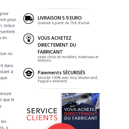
 pour
LIVRAISON 5.9 EURO
tion pour
Gratuite à partir de 70 € d’achat
n. Grâce
résentent
2
u en
VOUS ACHETEZ
DIRECTEMENT DU
FABRICANT
boue ou
vaste choix de modèles, matériaux et
finitions.
ent dans
istant à
Paiements SÉCURISÉS
ique.
Sécurité 100% avec Visa, Mastercard,
Paypal e virement.
mesure
s que le
BORDURE
y
 les
rs, y