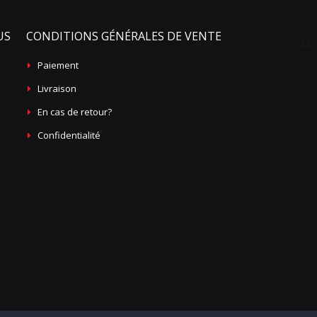
US
CONDITIONS GÉNÉRALES DE VENTE
Paiement
Livraison
En cas de retour?
Confidentialité
 Gauche
Ces silhouettes sont indicatives
Montrer les silhouettes réelles
Loading...
5€