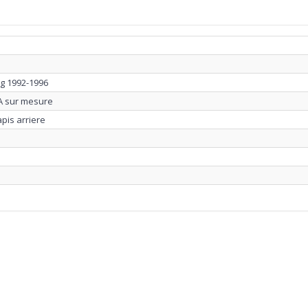
ng 1992-1996
A sur mesure
apis arriere