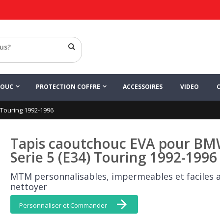
ensemble de tapis
LIGNE EVA
HOUC
PROTECTION COFFRE
ACCESSOIRES
VIDEO
 Touring 1992-1996
Tapis caoutchouc EVA pour B
Serie 5 (E34) Touring 1992-1996
MTM personnalisables, impermeables et faciles 
nettoyer
Personnaliser et Commander