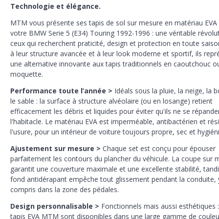
Technologie et élégance.
MTM vous présente ses tapis de sol sur mesure en matériau EVA
votre BMW Serie 5 (E34) Touring 1992-1996 : une véritable révolu
ceux qui recherchent praticité, design et protection en toute saiso
à leur structure avancée et à leur look moderne et sportif, ils rep
une alternative innovante aux tapis traditionnels en caoutchouc o
moquette.
Performance toute l’année >
Idéals sous la pluie, la neige, la 
le sable : la surface à structure alvéolaire (ou en losange) retient
efficacement les débris et liquides pour éviter qu'ils ne se répand
l'habitacle. Le matériau EVA est imperméable, antibactérien et rés
l'usure, pour un intérieur de voiture toujours propre, sec et hygién
Ajustement sur mesure >
Chaque set est conçu pour épouser
parfaitement les contours du plancher du véhicule. La coupe sur 
garantit une couverture maximale et une excellente stabilité, tandi
fond antidérapant empêche tout glissement pendant la conduite, 
compris dans la zone des pédales.
Design personnalisable >
Fonctionnels mais aussi esthétiques :
tapis EVA MTM sont disponibles dans une large gamme de couleu