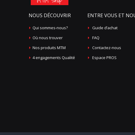
MTM Shop
NOUS DÉCOUVRIR
ENTRE VOUS ET NO
Qui sommes-nous?
Guide d’achat
Où nous trouver
FAQ
Nos produits MTM
Contactez-nous
4 engagements Qualité
Espace PROS
Avant
8
Expédition:
estimation de la
- si vous commandez