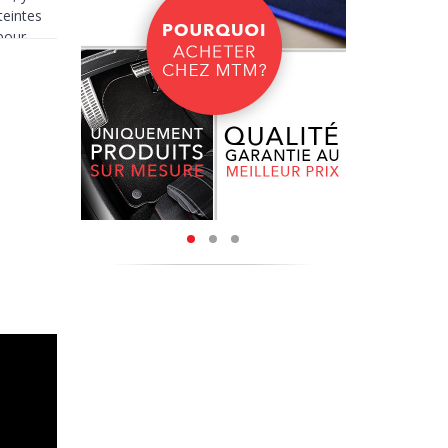
teintes
pour
es
sèchent
bstances
our vous,
 les