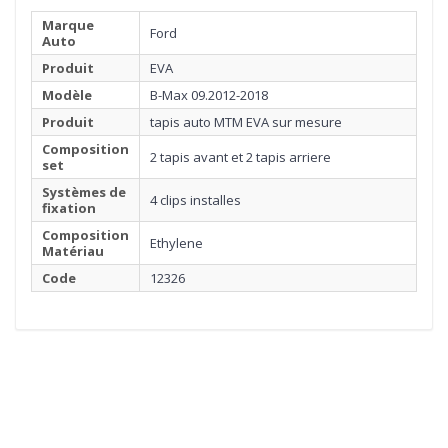
Marque
Ford
Auto
Produit
EVA
Modèle
B-Max 09.2012-2018
Produit
tapis auto MTM EVA sur mesure
Composition
2 tapis avant et 2 tapis arriere
set
Systèmes de
4 clips installes
fixation
Composition
Ethylene
Matériau
Code
12326
1
MATÉRIEL
Cliquez ici pour commencer
2
BORDURE