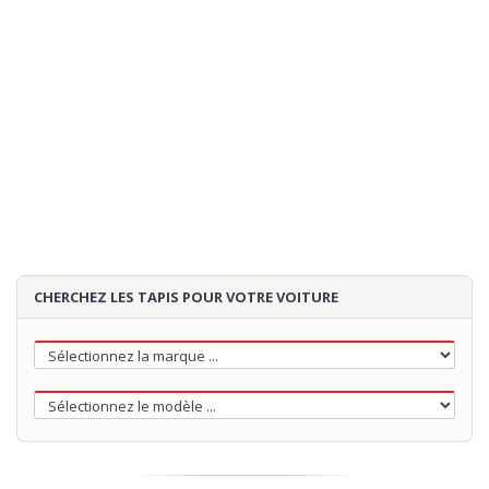
Expédition:
estimation de la expedition:
- si vous commandez
02/09/2026
maintenant
85€
Loading...
CHERCHEZ LES TAPIS POUR VOTRE VOITURE