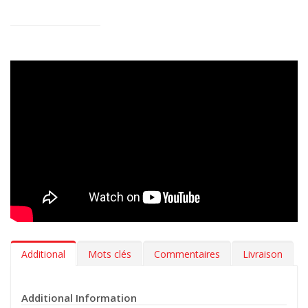
Sécurité et durabilité >
Sans odeurs chimiques, exempts de
substances toxiques et entièrement recyclables, ces tapis sont
un choix sûr pour vous, vos passagers et l’environnement. Leur
longue durée de vie réduit les remplacements fréquents et les
déchets inutiles.
Additional
Mots clés
Commentaires
Livraison
Additional Information