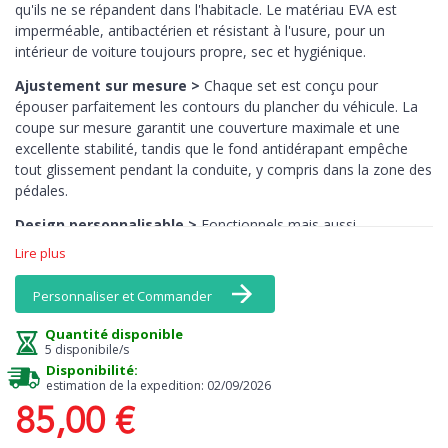
qu'ils ne se répandent dans l'habitacle. Le matériau EVA est
imperméable, antibactérien et résistant à l'usure, pour un
intérieur de voiture toujours propre, sec et hygiénique.
Ajustement sur mesure >
Chaque set est conçu pour
épouser parfaitement les contours du plancher du véhicule. La
coupe sur mesure garantit une couverture maximale et une
excellente stabilité, tandis que le fond antidérapant empêche
tout glissement pendant la conduite, y compris dans la zone des
pédales.
Design personnalisable >
Fonctionnels mais aussi
esthétiques : les tapis EVA MTM sont disponibles dans une large
Lire plus
gamme de couleurs, y compris des tons vifs comme le jaune, le
rose ou l’orange — des teintes rarement disponibles en
Personnaliser et Commander
moquette. Associez bordures et surface pour créer un intérieur
vraiment unique.
Quantité disponible
5 disponibile/s
Entretien facile >
Le nettoyage est un jeu d’enfant : il suffit de
Disponibilité:
les secouer ou de les rincer à l’eau. Ils ne retiennent pas les
estimation de la expedition: 02/09/2026
odeurs, sèchent rapidement et conservent leur aspect d’origine
85,00 €
dans le temps.