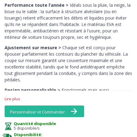
Performance toute l’année >
Idéals sous la pluie, la neige, la
boue ou le sable : la surface à structure alvéolaire (ou en
losange) retient efficacement les débris et liquides pour éviter
qu'ils ne se répandent dans l'habitacle. Le matériau EVA est
imperméable, antibactérien et résistant à l'usure, pour un
intérieur de voiture toujours propre, sec et hygiénique.
Ajustement sur mesure >
Chaque set est conçu pour
épouser parfaitement les contours du plancher du véhicule. La
coupe sur mesure garantit une couverture maximale et une
excellente stabilité, tandis que le fond antidérapant empêche
tout glissement pendant la conduite, y compris dans la zone des
pédales.
Design personnalisable >
Fonctionnels mais aussi
esthétiques : les tapis EVA MTM sont disponibles dans une large
Lire plus
gamme de couleurs, y compris des tons vifs comme le jaune, le
rose ou l’orange — des teintes rarement disponibles en
Personnaliser et Commander
moquette. Associez bordures et surface pour créer un intérieur
vraiment unique.
Quantité disponible
5 disponibile/s
Entretien facile >
Le nettoyage est un jeu d’enfant : il suffit de
Disponibilité: