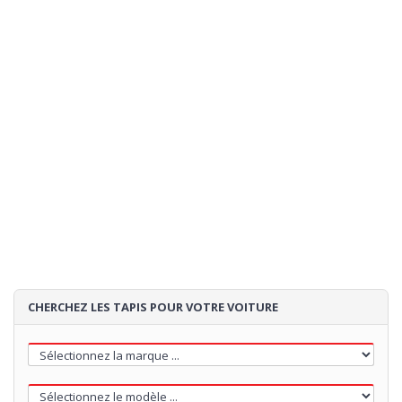
Expédition:
estimation de la expedition:
- si vous commandez
02/09/2026
maintenant
85€
Loading...
CHERCHEZ LES TAPIS POUR VOTRE VOITURE