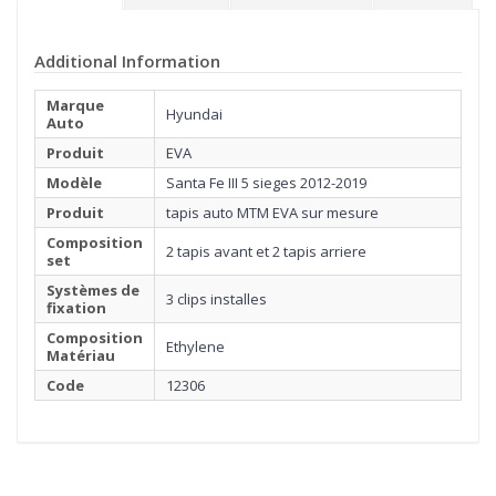
Additional Information
Marque
Hyundai
Auto
Produit
EVA
Modèle
Santa Fe III 5 sieges 2012-2019
Produit
tapis auto MTM EVA sur mesure
Composition
2 tapis avant et 2 tapis arriere
set
Systèmes de
3 clips installes
fixation
Composition
Ethylene
Matériau
1
Code
12306
MATÉRIEL
Cliquez ici pour commencer
2
BORDURE