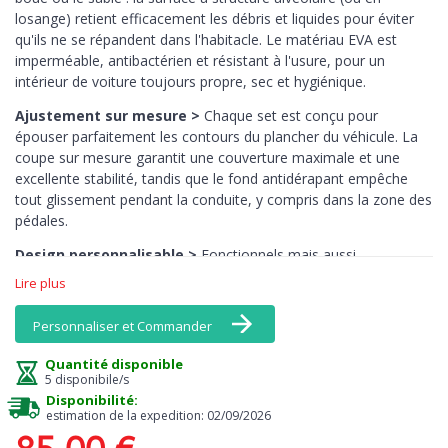
losange) retient efficacement les débris et liquides pour éviter
qu'ils ne se répandent dans l'habitacle. Le matériau EVA est
imperméable, antibactérien et résistant à l'usure, pour un
intérieur de voiture toujours propre, sec et hygiénique.
Ajustement sur mesure >
Chaque set est conçu pour
épouser parfaitement les contours du plancher du véhicule. La
coupe sur mesure garantit une couverture maximale et une
excellente stabilité, tandis que le fond antidérapant empêche
tout glissement pendant la conduite, y compris dans la zone des
pédales.
Design personnalisable >
Fonctionnels mais aussi
esthétiques : les tapis EVA MTM sont disponibles dans une large
Lire plus
gamme de couleurs, y compris des tons vifs comme le jaune, le
rose ou l’orange — des teintes rarement disponibles en
Personnaliser et Commander
moquette. Associez bordures et surface pour créer un intérieur
vraiment unique.
Quantité disponible
5 disponibile/s
Entretien facile >
Le nettoyage est un jeu d’enfant : il suffit de
Disponibilité:
les secouer ou de les rincer à l’eau. Ils ne retiennent pas les
estimation de la expedition: 02/09/2026
odeurs, sèchent rapidement et conservent leur aspect d’origine