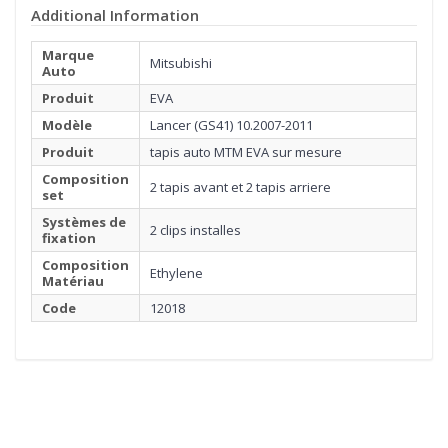
Additional Information
Marque
Mitsubishi
Auto
Produit
EVA
Modèle
Lancer (GS41) 10.2007-2011
Produit
tapis auto MTM EVA sur mesure
Composition
2 tapis avant et 2 tapis arriere
set
Systèmes de
2 clips installes
fixation
Composition
Ethylene
Matériau
Code
12018
1
MATÉRIEL
Cliquez ici pour commencer
2
BORDURE