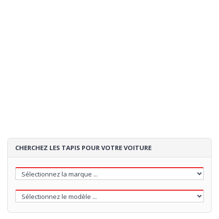
Expédition:
estimation de la expedition:
- si vous commandez
02/09/2026
maintenant
85€
Loading...
CHERCHEZ LES TAPIS POUR VOTRE VOITURE