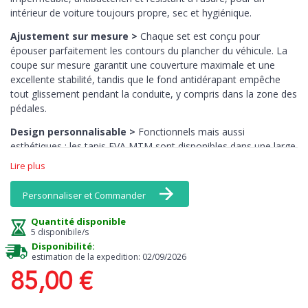
intérieur de voiture toujours propre, sec et hygiénique.
Ajustement sur mesure >
Chaque set est conçu pour
épouser parfaitement les contours du plancher du véhicule. La
coupe sur mesure garantit une couverture maximale et une
excellente stabilité, tandis que le fond antidérapant empêche
tout glissement pendant la conduite, y compris dans la zone des
pédales.
Design personnalisable >
Fonctionnels mais aussi
esthétiques : les tapis EVA MTM sont disponibles dans une large
gamme de couleurs, y compris des tons vifs comme le jaune, le
Lire plus
rose ou l’orange — des teintes rarement disponibles en
moquette. Associez bordures et surface pour créer un intérieur
Personnaliser et Commander
vraiment unique.
Quantité disponible
Entretien facile >
Le nettoyage est un jeu d’enfant : il suffit de
5 disponibile/s
les secouer ou de les rincer à l’eau. Ils ne retiennent pas les
Disponibilité:
odeurs, sèchent rapidement et conservent leur aspect d’origine
estimation de la expedition: 02/09/2026
dans le temps.
85,00 €
Sécurité et durabilité >
Sans odeurs chimiques, exempts de