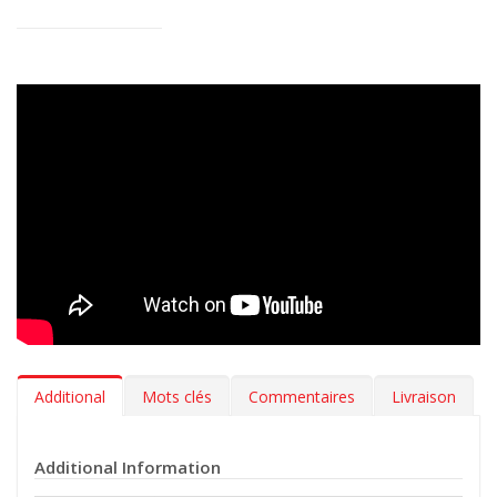
substances toxiques et entièrement recyclables, ces tapis sont
un choix sûr pour vous, vos passagers et l’environnement. Leur
longue durée de vie réduit les remplacements fréquents et les
déchets inutiles.
Additional
Mots clés
Commentaires
Livraison
Additional Information