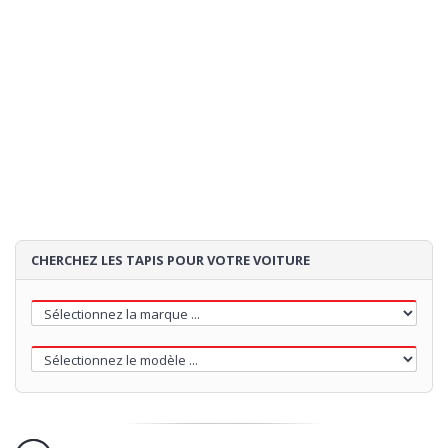
Expédition:
estimation de la expedition:
- si vous commandez
02/09/2026
maintenant
85€
Loading...
CHERCHEZ LES TAPIS POUR VOTRE VOITURE