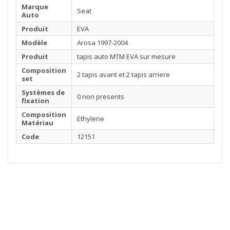
Marque
Seat
Auto
Produit
EVA
Modèle
Arosa 1997-2004
Produit
tapis auto MTM EVA sur mesure
Composition
2 tapis avant et 2 tapis arriere
set
Systèmes de
0 non presents
fixation
Composition
Ethylene
Matériau
Code
12151
1
MATÉRIEL
Cliquez ici pour commencer
2
BORDURE