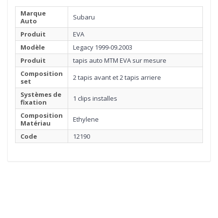
Marque
Subaru
Auto
Produit
EVA
Modèle
Legacy 1999-09.2003
Produit
tapis auto MTM EVA sur mesure
Composition
2 tapis avant et 2 tapis arriere
set
Systèmes de
1 clips installes
fixation
Composition
Ethylene
Matériau
Code
12190
1
MATÉRIEL
Cliquez ici pour commencer
2
BORDURE