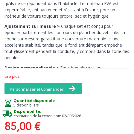
qu'ils ne se répandent dans l'habitacle. Le matériau EVA est
imperméable, antibactérien et résistant à l'usure, pour un
intérieur de voiture toujours propre, sec et hygiénique.
Ajustement sur mesure >
Chaque set est conçu pour
épouser parfaitement les contours du plancher du véhicule. La
coupe sur mesure garantit une couverture maximale et une
excellente stabilité, tandis que le fond antidérapant empêche
tout glissement pendant la conduite, y compris dans la zone des
pédales.
Design personnalisable >
Fonctionnels mais aussi
esthétiques : les tapis EVA MTM sont disponibles dans une large
Lire plus
gamme de couleurs, y compris des tons vifs comme le jaune, le
rose ou l’orange — des teintes rarement disponibles en
Personnaliser et Commander
moquette. Associez bordures et surface pour créer un intérieur
vraiment unique.
Quantité disponible
5 disponibile/s
Entretien facile >
Le nettoyage est un jeu d’enfant : il suffit de
Disponibilité:
les secouer ou de les rincer à l’eau. Ils ne retiennent pas les
estimation de la expedition: 02/09/2026
odeurs, sèchent rapidement et conservent leur aspect d’origine
85,00 €
dans le temps.