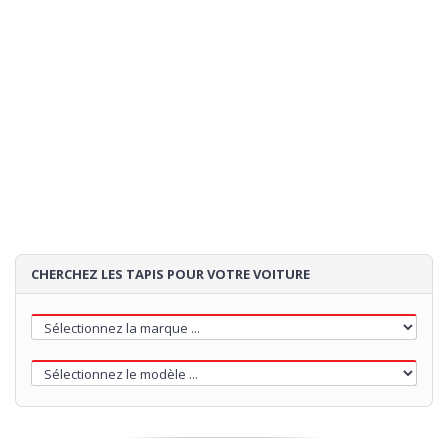
Expédition:
estimation de la expedition:
- si vous commandez
02/09/2026
maintenant
85€
Loading...
CHERCHEZ LES TAPIS POUR VOTRE VOITURE