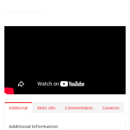
Sécurité et durabilité >
Sans odeurs chimiques, exempts de
substances toxiques et entièrement recyclables, ces tapis sont
un choix sûr pour vous, vos passagers et l’environnement. Leur
longue durée de vie réduit les remplacements fréquents et les
déchets inutiles.
Additional
Mots clés
Commentaires
Livraison
Additional Information