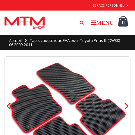
Quitter / Enregistrer
ESPACE PERSONNEL
0
Accueil
Tapis caoutchouc EVA pour Toyota Prius III (XW30)
06.2009-2011