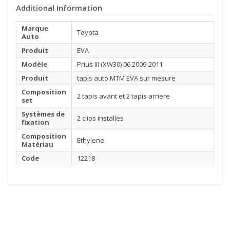
Additional Information
Marque
Toyota
Auto
Produit
EVA
Modèle
Prius III (XW30) 06.2009-2011
Produit
tapis auto MTM EVA sur mesure
Composition
2 tapis avant et 2 tapis arriere
set
Systèmes de
2 clips installes
fixation
Composition
Ethylene
Matériau
Code
12218
1
MATÉRIEL
Cliquez ici pour commencer
2
BORDURE