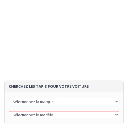
Expédition:
estimation de la expedition:
- si vous commandez
02/09/2026
maintenant
85€
Loading...
CHERCHEZ LES TAPIS POUR VOTRE VOITURE