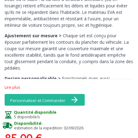
losange) retient efficacement les débris et liquides pour éviter
qu'ils ne se répandent dans l'habitacle. Le matériau EVA est
imperméable, antibactérien et résistant à l'usure, pour un
intérieur de voiture toujours propre, sec et hygiénique.
Ajustement sur mesure >
Chaque set est conçu pour
épouser parfaitement les contours du plancher du véhicule. La
coupe sur mesure garantit une couverture maximale et une
excellente stabilité, tandis que le fond antidérapant empêche
tout glissement pendant la conduite, y compris dans la zone des
pédales.
Design personnalisable >
Fonctionnels mais aussi
esthétiques : les tapis EVA MTM sont disponibles dans une large
Lire plus
gamme de couleurs, y compris des tons vifs comme le jaune, le
rose ou l’orange — des teintes rarement disponibles en
Personnaliser et Commander
moquette. Associez bordures et surface pour créer un intérieur
vraiment unique.
Quantité disponible
5 disponibile/s
Entretien facile >
Le nettoyage est un jeu d’enfant : il suffit de
Disponibilité:
les secouer ou de les rincer à l’eau. Ils ne retiennent pas les
estimation de la expedition: 02/09/2026
odeurs, sèchent rapidement et conservent leur aspect d’origine