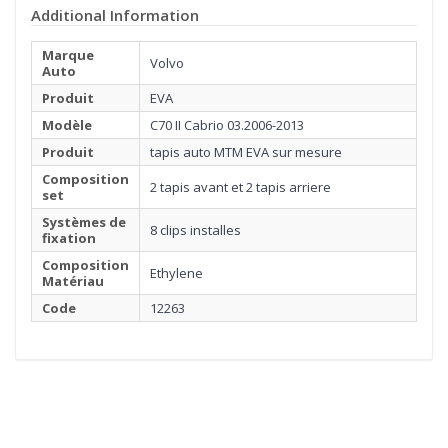
Additional Information
Marque
Volvo
Auto
Produit
EVA
Modèle
C70 II Cabrio 03.2006-2013
Produit
tapis auto MTM EVA sur mesure
Composition
2 tapis avant et 2 tapis arriere
set
Systèmes de
8 clips installes
fixation
Composition
Ethylene
Matériau
Code
12263
1
MATÉRIEL
Cliquez ici pour commencer
2
BORDURE