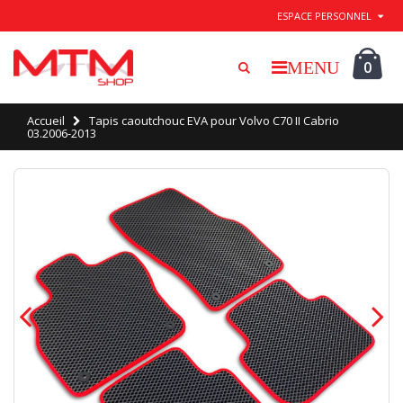
Quitter / Enregistrer
ESPACE PERSONNEL
0
Accueil
Tapis caoutchouc EVA pour Volvo C70 II Cabrio
03.2006-2013