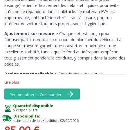
losange) retient efficacement les débris et liquides pour éviter
qu'ils ne se répandent dans l'habitacle. Le matériau EVA est
imperméable, antibactérien et résistant à l'usure, pour un
intérieur de voiture toujours propre, sec et hygiénique.
Ajustement sur mesure >
Chaque set est conçu pour
épouser parfaitement les contours du plancher du véhicule. La
coupe sur mesure garantit une couverture maximale et une
excellente stabilité, tandis que le fond antidérapant empêche
tout glissement pendant la conduite, y compris dans la zone des
pédales.
Design personnalisable >
Fonctionnels mais aussi
esthétiques : les tapis EVA MTM sont disponibles dans une large
Lire plus
gamme de couleurs, y compris des tons vifs comme le jaune, le
rose ou l’orange — des teintes rarement disponibles en
Personnaliser et Commander
moquette. Associez bordures et surface pour créer un intérieur
vraiment unique.
Quantité disponible
5 disponibile/s
Entretien facile >
Le nettoyage est un jeu d’enfant : il suffit de
Disponibilité:
les secouer ou de les rincer à l’eau. Ils ne retiennent pas les
estimation de la expedition: 02/09/2026
odeurs, sèchent rapidement et conservent leur aspect d’origine