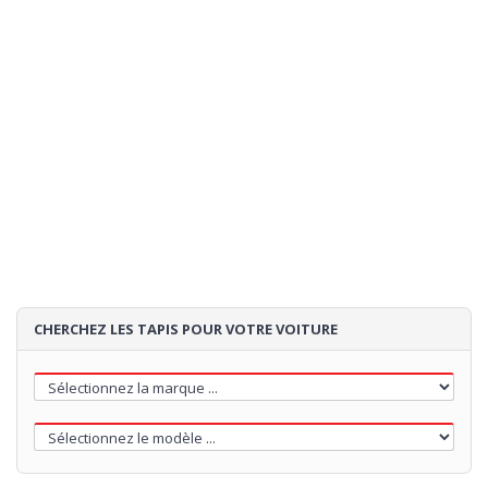
Expédition:
estimation de la expedition:
- si vous commandez
02/09/2026
maintenant
85€
Loading...
CHERCHEZ LES TAPIS POUR VOTRE VOITURE