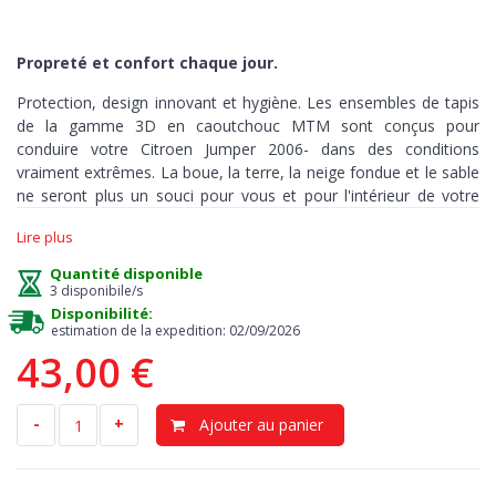
Propreté et confort chaque jour.
Protection, design innovant et hygiène. Les ensembles de tapis
de la gamme 3D en caoutchouc MTM sont conçus pour
conduire votre Citroen Jumper 2006- dans des conditions
vraiment extrêmes. La boue, la terre, la neige fondue et le sable
ne seront plus un souci pour vous et pour l'intérieur de votre
auto.
Lire plus
Ces tapis sont fabriqués avec précision et sur mesure, pour
Quantité disponible
couvrir chaque recoin
de votre habitacle
et peuvent être utilisés
3 disponibile/s
dans toutes les conditions météorologiques.
Disponibilité:
estimation de la expedition: 02/09/2026
43,00 €
Protection
> notre tapis est la meilleure solution contre la
saleté et l’humidité. Le plancher d’origine reste sec et propre,
-
+
Ajouter au panier
évitant tout risque d’odeurs et de moisissure. Les bords en
relief, hauts 3-5 cm, retiennent la terre, les liquides, les huiles ou
la poussière. Grâce à ces tapis, vous pouvez garder l’intérieur de