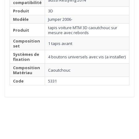
aussi Restyling 2014
compatibilité
Produit
3D
Modèle
Jumper 2006-
tapis voiture MTM 3D caoutchouc sur
Produit
mesure avec rebords
Composition
1 tapis avant
set
Systèmes de
4 boutons universels avec vis (a installer)
fixation
Composition
Caoutchouc
Matériau
Code
5331