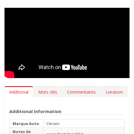
votre voiture propre comme au premier jour.
Design innovant
> Nos tapis en caoutchouc sont inodore,
résistants aux variations de température et aux rayures. L’effet
3D sur le bord, le fond antidérapant et les renforts insérés sur
les zones les plus abrasives garantissent stabilité et résistance.
Tous nos tapis suivent fidèlement les contours du sol de votre
Citroen Jumper 2006- pour une adhérence maximale. Designed
in Italy, Made in EU.
Hygiène
> Les tapis auto MTM 3D en caoutchouc sont
extrêmement faciles à nettoyer. Pour leur manutention il suffit
Additional
Mots clés
Commentaires
Livraison
d'un simple jet d'eau.
***Les tapis peuvent avoir une légère parfum (vanille). Le
Additional Information
parfum s'évapore en quelques semaines.***
Marque Auto
Citroen
Notes de