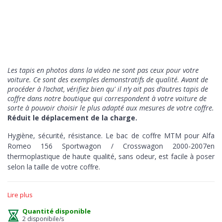
Les tapis en photos dans la video ne sont pas ceux pour votre
voiture. Ce sont des exemples demonstratifs de qualité
. Avant de
procéder à l’achat, vérifiez bien qu' il n’y ait pas d’autres tapis de
coffre dans notre boutique qui correspondent à votre voiture de
sorte à pouvoir choisir le plus adapté aux mesures de votre coffre.
Réduit le déplacement de la charge.
Hygiène, sécurité, résistance. Le bac de coffre MTM pour Alfa
Romeo 156 Sportwagon / Crosswagon 2000-2007en
thermoplastique de haute qualité, sans odeur, est facile à poser
selon la taille de votre coffre.
Hygiène
> la protection a le bord en relief de 5 cm pour
Lire plus
absorber les liquides ou d'autres substances en assurant à tout
moment un entretien facile et immédiat, juste un jet d'eau, et
Quantité disponible
vous pouvez conduire propre.
2 disponibile/s