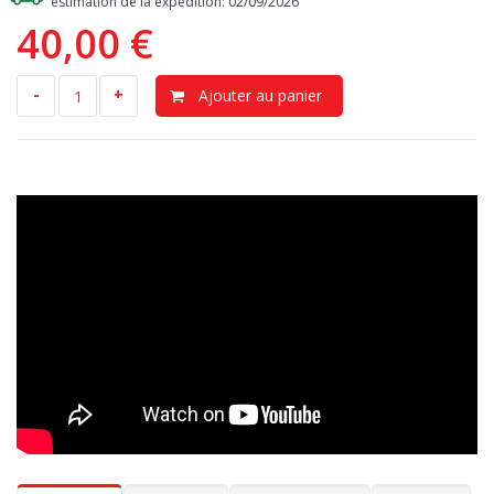
estimation de la expedition: 02/09/2026
antidérapante présente au milieu, il est donc idéal pour
40,00 €
transporter tout ce qui doit rester immobile sans se déplacer
d'un côté du coffre à l’autre.
-
+
Ajouter au panier
Résistance
> il retient les huiles, les produits chimiques et
résistant aux changements de climat. Designed in Italy, Made in
EU. Le tapis reste intact même si vous laissiez votre Audi A5
(8T3) Coupe 2008-12.2016 stationnée sous le soleil.