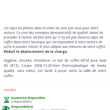
Les tapis en photos dans la video ne sont pas ceux pour votre
voiture. Ce sont des exemples demonstratifs de qualité
. Avant de
procéder à l’achat, vérifiez bien qu' il n’y ait pas d’autres tapis de
coffre dans notre boutique qui correspondent à votre voiture de
sorte à pouvoir choisir le plus adapté aux mesures de votre coffre.
Réduit le déplacement de la charge.
Hygiène, sécurité, résistance. Le bac de coffre MTM pour Audi
A5 (8T3) Coupe 2008-12.2016en thermoplastique de haute
qualité, sans odeur, est facile à poser selon la taille de votre
coffre.
Hygiène
> la protection a le bord en relief de 5 cm pour
Lire plus
absorber les liquides ou d'autres substances en assurant à tout
moment un entretien facile et immédiat, juste un jet d'eau, et
Quantité disponible
vous pouvez conduire propre.
2 disponibile/s
Disponibilité:
Sécurité
> le mouvement de la charge est limité par la surface