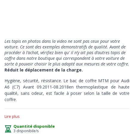
Les tapis en photos dans la video ne sont pas ceux pour votre
voiture. Ce sont des exemples demonstratifs de qualité
. Avant de
procéder à l’achat, vérifiez bien qu' il n’y ait pas d’autres tapis de
coffre dans notre boutique qui correspondent à votre voiture de
sorte à pouvoir choisir le plus adapté aux mesures de votre coffre.
Réduit le déplacement de la charge.
Hygiène, sécurité, résistance. Le bac de coffre MTM pour Audi
A6 (C7) Avant 09.2011-08.2018en thermoplastique de haute
qualité, sans odeur, est facile à poser selon la taille de votre
coffre.
Hygiène
> la protection a le bord en relief de 5 cm pour
Lire plus
absorber les liquides ou d'autres substances en assurant à tout
moment un entretien facile et immédiat, juste un jet d'eau, et
Quantité disponible
vous pouvez conduire propre.
3 disponibile/s