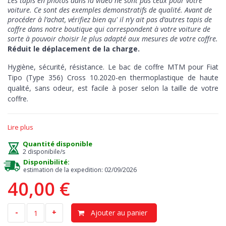
Les tapis en photos dans la video ne sont pas ceux pour votre
voiture. Ce sont des exemples demonstratifs de qualité
. Avant de
procéder à l’achat, vérifiez bien qu' il n’y ait pas d’autres tapis de
coffre dans notre boutique qui correspondent à votre voiture de
sorte à pouvoir choisir le plus adapté aux mesures de votre coffre.
Réduit le déplacement de la charge.
Hygiène, sécurité, résistance. Le bac de coffre MTM pour Fiat
Tipo (Type 356) Cross 10.2020-en thermoplastique de haute
qualité, sans odeur, est facile à poser selon la taille de votre
coffre.
Hygiène
> la protection a le bord en relief de 5 cm pour
Lire plus
absorber les liquides ou d'autres substances en assurant à tout
moment un entretien facile et immédiat, juste un jet d'eau, et
Quantité disponible
vous pouvez conduire propre.
2 disponibile/s
Disponibilité:
Sécurité
> le mouvement de la charge est limité par la surface
estimation de la expedition: 02/09/2026
antidérapante présente au milieu, il est donc idéal pour
40,00 €
transporter tout ce qui doit rester immobile sans se déplacer
d'un côté du coffre à l’autre.
-
+
Ajouter au panier
Résistance
> il retient les huiles, les produits chimiques et