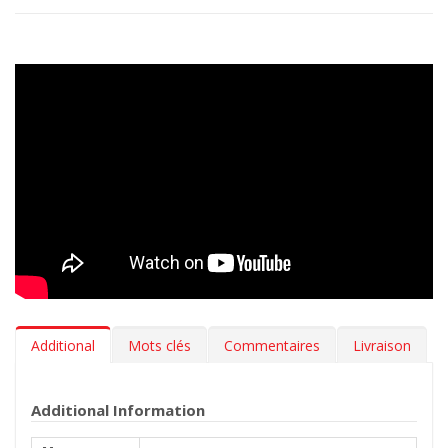
résistant aux changements de climat. Designed in Italy, Made in
EU. Le tapis reste intact même si vous laissiez votre Fiat Tipo
(Type 356) Cross 10.2020- stationnée sous le soleil.
Additional
Mots clés
Commentaires
Livraison
Additional Information