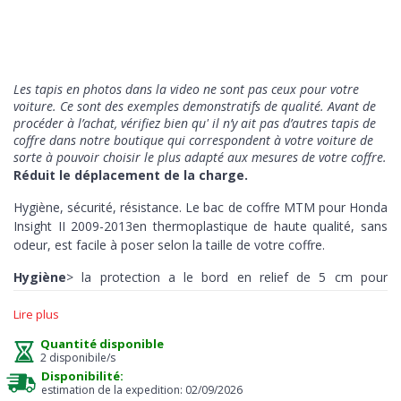
Les tapis en photos dans la video ne sont pas ceux pour votre
voiture. Ce sont des exemples demonstratifs de qualité
. Avant de
procéder à l’achat, vérifiez bien qu' il n’y ait pas d’autres tapis de
coffre dans notre boutique qui correspondent à votre voiture de
sorte à pouvoir choisir le plus adapté aux mesures de votre coffre.
Réduit le déplacement de la charge.
Hygiène, sécurité, résistance. Le bac de coffre MTM pour Honda
Insight II 2009-2013en thermoplastique de haute qualité, sans
odeur, est facile à poser selon la taille de votre coffre.
Hygiène
> la protection a le bord en relief de 5 cm pour
absorber les liquides ou d'autres substances en assurant à tout
Lire plus
moment un entretien facile et immédiat, juste un jet d'eau, et
vous pouvez conduire propre.
Quantité disponible
2 disponibile/s
Sécurité
> le mouvement de la charge est limité par la surface
Disponibilité:
antidérapante présente au milieu, il est donc idéal pour
estimation de la expedition: 02/09/2026