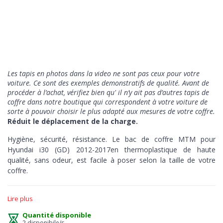
Les tapis en photos dans la video ne sont pas ceux pour votre
voiture. Ce sont des exemples demonstratifs de qualité
. Avant de
procéder à l’achat, vérifiez bien qu' il n’y ait pas d’autres tapis de
coffre dans notre boutique qui correspondent à votre voiture de
sorte à pouvoir choisir le plus adapté aux mesures de votre coffre.
Réduit le déplacement de la charge.
Hygiène, sécurité, résistance. Le bac de coffre MTM pour
Hyundai i30 (GD) 2012-2017en thermoplastique de haute
qualité, sans odeur, est facile à poser selon la taille de votre
coffre.
Hygiène
> la protection a le bord en relief de 5 cm pour
Lire plus
absorber les liquides ou d'autres substances en assurant à tout
moment un entretien facile et immédiat, juste un jet d'eau, et
Quantité disponible
vous pouvez conduire propre.
2 disponibile/s