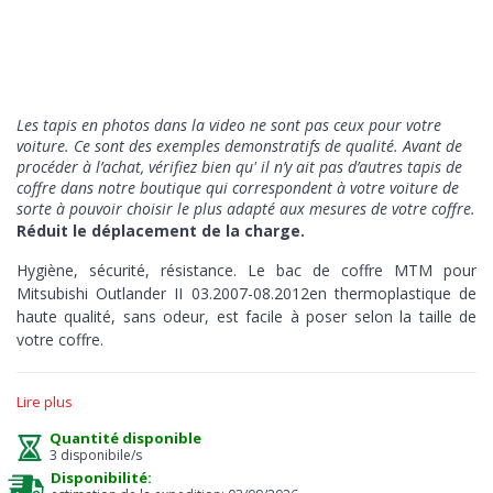
Les tapis en photos dans la video ne sont pas ceux pour votre
voiture. Ce sont des exemples demonstratifs de qualité
. Avant de
procéder à l’achat, vérifiez bien qu' il n’y ait pas d’autres tapis de
coffre dans notre boutique qui correspondent à votre voiture de
sorte à pouvoir choisir le plus adapté aux mesures de votre coffre.
Réduit le déplacement de la charge.
Hygiène, sécurité, résistance. Le bac de coffre MTM pour
Mitsubishi Outlander II 03.2007-08.2012en thermoplastique de
haute qualité, sans odeur, est facile à poser selon la taille de
votre coffre.
Hygiène
> la protection a le bord en relief de 5 cm pour
Lire plus
absorber les liquides ou d'autres substances en assurant à tout
moment un entretien facile et immédiat, juste un jet d'eau, et
Quantité disponible
vous pouvez conduire propre.
3 disponibile/s
Disponibilité:
Sécurité
> le mouvement de la charge est limité par la surface