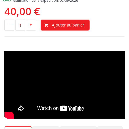
estimation de la expedition: 02/09/2026
antidérapante présente au milieu, il est donc idéal pour
40,00 €
transporter tout ce qui doit rester immobile sans se déplacer
d'un côté du coffre à l’autre.
-
+
Ajouter au panier
Résistance
> il retient les huiles, les produits chimiques et
résistant aux changements de climat. Designed in Italy, Made in
EU. Le tapis reste intact même si vous laissiez votre Mitsubishi
Outlander II 03.2007-08.2012 stationnée sous le soleil.