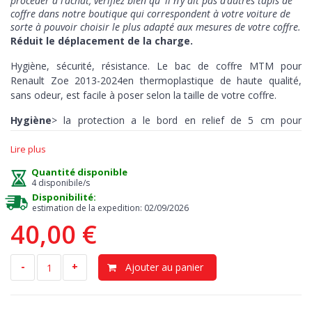
procéder à l’achat, vérifiez bien qu' il n’y ait pas d’autres tapis de
coffre dans notre boutique qui correspondent à votre voiture de
sorte à pouvoir choisir le plus adapté aux mesures de votre coffre.
Réduit le déplacement de la charge.
Hygiène, sécurité, résistance. Le bac de coffre MTM pour
Renault Zoe 2013-2024en thermoplastique de haute qualité,
sans odeur, est facile à poser selon la taille de votre coffre.
Hygiène
> la protection a le bord en relief de 5 cm pour
absorber les liquides ou d'autres substances en assurant à tout
Lire plus
moment un entretien facile et immédiat, juste un jet d'eau, et
vous pouvez conduire propre.
Quantité disponible
4 disponibile/s
Sécurité
> le mouvement de la charge est limité par la surface
Disponibilité:
antidérapante présente au milieu, il est donc idéal pour
estimation de la expedition: 02/09/2026
transporter tout ce qui doit rester immobile sans se déplacer
40,00 €
d'un côté du coffre à l’autre.
Résistance
> il retient les huiles, les produits chimiques et
-
+
Ajouter au panier
résistant aux changements de climat. Designed in Italy, Made in
EU. Le tapis reste intact même si vous laissiez votre Renault
Zoe 2013-2024 stationnée sous le soleil.