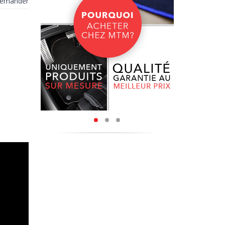
demander
ous avez
vité, une
apis avec
sent par
près, ces
tre après
3
apis auto
utilisée
isée avec
 et douce
er sur la
alement
s adaptée
019-. Vous
SURPIQÛRE