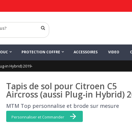
ensemble de tapis
ss
LIGNE TOP
HOUC
PROTECTION COFFRE
ACCESSOIRES
VIDEO
ug-in Hybrid) 2019-
Tapis de sol pour Citroen C5
Aircross (aussi Plug-in Hybrid) 
MTM Top personnalise et brode sur mesure
Personnaliser et Commander