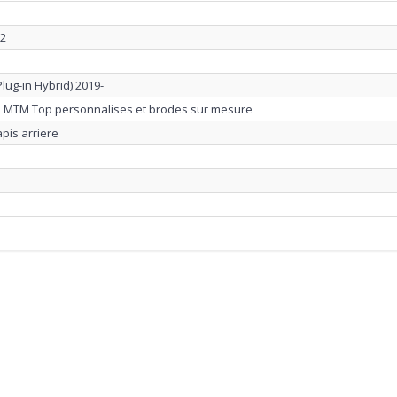
22
Plug-in Hybrid) 2019-
re MTM Top personnalises et brodes sur mesure
apis arriere