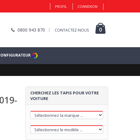
PROFIL
CONNEXION
1
0
0800 943 870
CONTACTEZ-NOUS
CONFIGURATEUR
MOQUETTE
Cliquez ici pour commencer
CHERCHEZ LES TAPIS POUR VOTRE
2019-
VOITURE