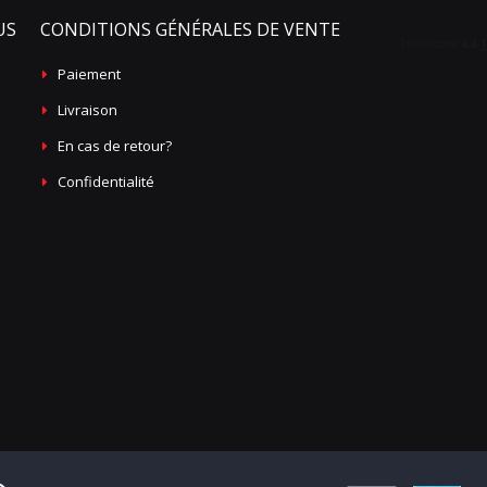
US
CONDITIONS GÉNÉRALES DE VENTE
Paiement
Livraison
En cas de retour?
Confidentialité
 Gauche
Ces silhouettes sont indicatives
Montrer les silhouettes réelles
Loading...