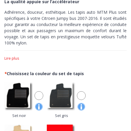
La qualité appuie sur l’accélérateur
Adhérence, douceur, esthétique. Les tapis auto MTM Plus sont
spécifiques à votre Citroen Jumpy bus 2007-2016. Il sont étudiés
pour garantir au conducteur la meilleure expérience de conduite
possible et aux passagers un maximum de confort durant le
voyage. Un set de tapis en prestigieuse moquette velours Tufté
100% nylon.
Adhérence >
Les tapis MTM Plus sont réalisés sur-mesure,
Lire plus
découpés à la perfection en fonction des courbes de votre
voiture. Dotés de bordure et de fond antidérapant pour assurer
un contrôle maximum, zéro peur de pousser sur les pédales.
*
Choisissez la couleur du set de tapis
Douceur >
Avec le velours Tufté, ouvrez les portes de votre
voiture à la moquette plus prisé du secteur automobile. Un
confortable nylon de grande qualité avec finitions réalisée au
métier à tisser pour obtenir une excellente densité de fibres, une
grande luminosité du tissu et une extrême simplicité de
nettoyage.
Set noir
Set gris
Esthétique >
Minutieuses finitions aussi bien sur le dessus que
sur le dessous, les tapis de la gamme MTM Plus,
100% Made in