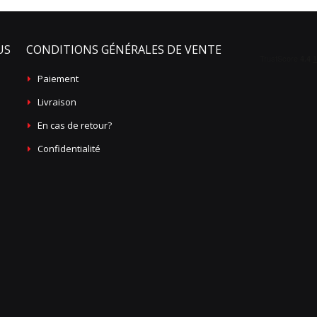
US
CONDITIONS GÉNÉRALES DE VENTE
Paiement
Livraison
En cas de retour?
Confidentialité
 Gauche
Ces silhouettes sont indicatives
Montrer les silhouettes réelles