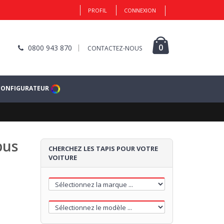
PROFIL
CONNEXION
1
0
0800 943 870
CONTACTEZ-NOUS
CONFIGURATEUR
MOQUETTE
bus
Cliquez ici pour commencer
CHERCHEZ LES TAPIS POUR VOTRE
VOITURE