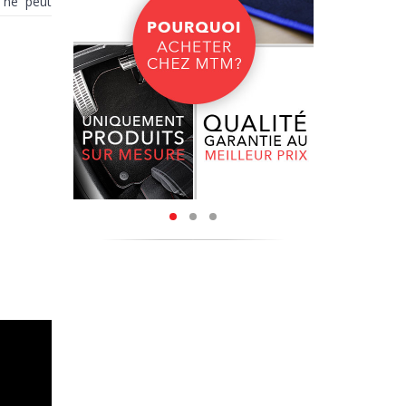
e ne peut
ous avez
vité, une
apis avec
sent par
près, ces
tre après
3
apis auto
utilisée
isée avec
 et douce
er sur la
alement
s adaptée
013-2023.
SURPIQÛRE