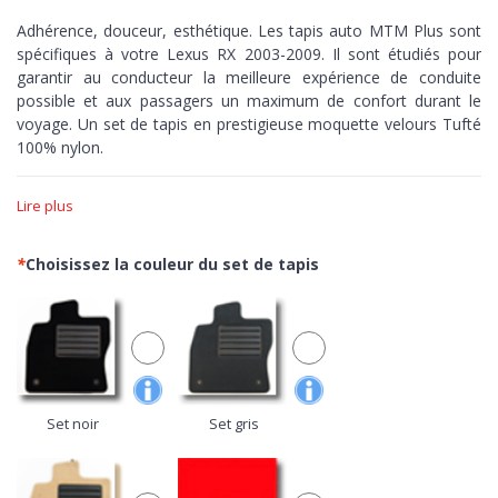
Adhérence, douceur, esthétique. Les tapis auto MTM Plus sont
spécifiques à votre Lexus RX 2003-2009. Il sont étudiés pour
garantir au conducteur la meilleure expérience de conduite
possible et aux passagers un maximum de confort durant le
voyage. Un set de tapis en prestigieuse moquette velours Tufté
100% nylon.
Adhérence >
Les tapis MTM Plus sont réalisés sur-mesure,
Lire plus
découpés à la perfection en fonction des courbes de votre
voiture. Dotés de bordure et de fond antidérapant pour assurer
un contrôle maximum, zéro peur de pousser sur les pédales.
*
Choisissez la couleur du set de tapis
Douceur >
Avec le velours Tufté, ouvrez les portes de votre
voiture à la moquette plus prisé du secteur automobile. Un
confortable nylon de grande qualité avec finitions réalisée au
métier à tisser pour obtenir une excellente densité de fibres, une
grande luminosité du tissu et une extrême simplicité de
nettoyage.
Set noir
Set gris
Esthétique >
Minutieuses finitions aussi bien sur le dessus que
sur le dessous, les tapis de la gamme MTM Plus,
100% Made in