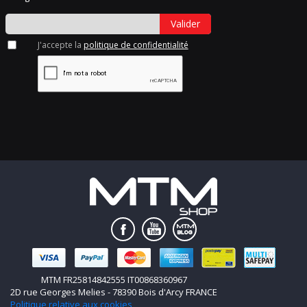
Valider
J'accepte la
politique de confidentialité
MTM FR25814842555 IT00868360967
2D rue Georges Melies - 78390 Bois d'Arcy FRANCE
Politique relative aux cookies