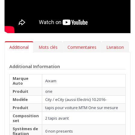
ou plusieurs broderies, en insérant par exemple une inscription
de votre goût.
Les tapis en photos ne sont pas ceux pour votre voiture. Ce
sont des exemples demonstratifs de qualité.
Additional
Mots clés
Commentaires
Livraison
Additional Information
Marque
Aixam
Auto
Produit
one
Modèle
City / eCity (aussi Electric) 10.2016-
Produit
tapis pour voiture MTM One sur mesure
Composition
2 tapis avant
set
Systèmes de
0 non presents
fixation