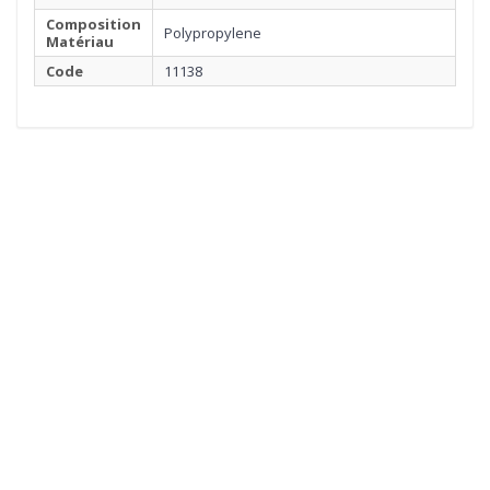
Composition
Polypropylene
Matériau
Code
11138
1
BRODERIE
Cliquez ici pour commencer
30€