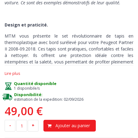
voiture. Ce sont des exemples démonstratifs de leur qualité.
Design et praticité.
MTM vous présente le set révolutionnaire de tapis en
thermoplastique avec bord surélevé pour votre Peugeot Partner
II 2008-09.2018. Ces tapis sont pratiques, confortables et faciles
à nettoyer. Ils offrent une protection idéale contre les
intempéries et la saleté, vous permettant de profiter pleinement
du plaisir de conduire. Les tapis MTM sont sur mesure et
Lire plus
représentent la solution parfaite pour couvrir chaque coin de
l'habitacle de votre véhicule.
Quantité disponible
1 disponibile/s
Disponibilité:
estimation de la expedition: 02/09/2026
Protection
> La matière en thermoplastique TPE de haute
49,00 €
qualité et la forme surélevée assurent une protection complète.
Les bords du set sont hauts pour éviter les fuites de liquides et
de saleté, les maintenant à l'intérieur des tapis. Le sol reste ainsi
-
+
Ajouter au panier
sec et propre, éliminant le risque de mauvaises odeurs et de
moisissures. Designed in Italy, Made in EU. Les tapis sont