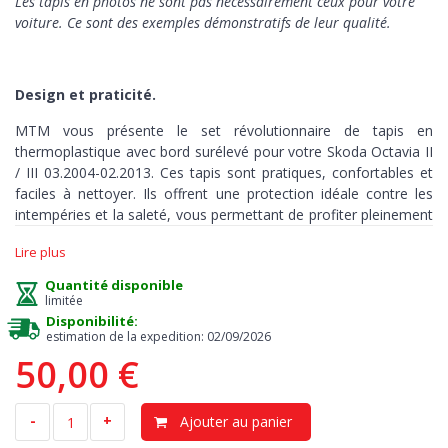
Les tapis en photos ne sont pas nécessairement ceux pour votre
voiture. Ce sont des exemples démonstratifs de leur qualité.
Design et praticité.
MTM vous présente le set révolutionnaire de tapis en
thermoplastique avec bord surélevé pour votre Skoda Octavia II
/ III 03.2004-02.2013. Ces tapis sont pratiques, confortables et
faciles à nettoyer. Ils offrent une protection idéale contre les
intempéries et la saleté, vous permettant de profiter pleinement
du plaisir de conduire. Les tapis MTM sont sur mesure et
Lire plus
représentent la solution parfaite pour couvrir chaque coin de
l'habitacle de votre véhicule.
Quantité disponible
limitée
Disponibilité:
estimation de la expedition: 02/09/2026
Protection
> La matière en thermoplastique TPE de haute
50,00 €
qualité et la forme surélevée assurent une protection complète.
Les bords du set sont hauts pour éviter les fuites de liquides et
de saleté, les maintenant à l'intérieur des tapis. Le sol reste ainsi
-
+
Ajouter au panier
sec et propre, éliminant le risque de mauvaises odeurs et de