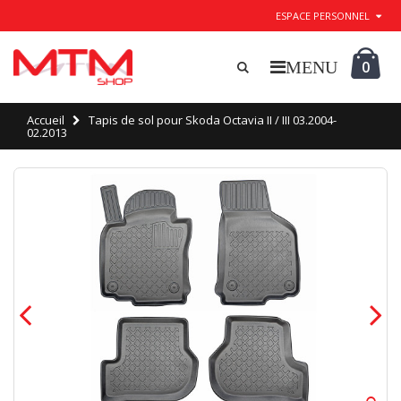
ESPACE PERSONNEL
0
Accueil
Tapis de sol pour Skoda Octavia II / III 03.2004-
02.2013