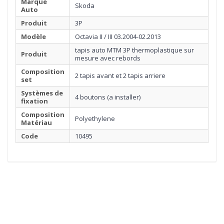
Marque
Skoda
Auto
Produit
3P
Modèle
Octavia II / III 03.2004-02.2013
tapis auto MTM 3P thermoplastique sur
Produit
mesure avec rebords
Composition
2 tapis avant et 2 tapis arriere
set
Systèmes de
4 boutons (a installer)
fixation
Composition
Polyethylene
Matériau
Code
10495