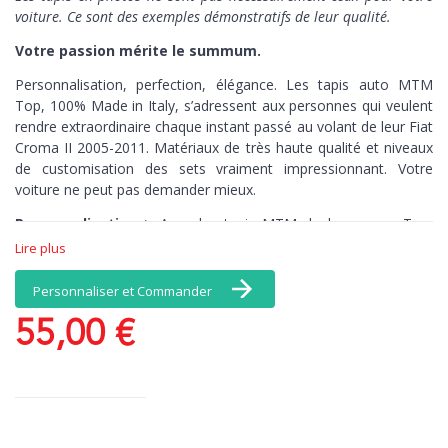
voiture. Ce sont des exemples démonstratifs de leur qualité.
Votre passion mérite le summum.
Personnalisation, perfection, élégance. Les tapis auto MTM
Top,
100% Made in Italy,
s’adressent aux personnes qui veulent
rendre extraordinaire chaque instant passé au volant de leur Fiat
Croma II 2005-2011. Matériaux de très haute qualité et niveaux
de customisation des sets vraiment impressionnant. Votre
voiture ne peut pas demander mieux.
Personnalisation >
Avec les tapis MTM de la gamme Top,
vous avez une infinité de choix de coloris et de matériaux, et, en
Lire plus
exclusivité, une broderie comprise dans le prix : personnalisez
par exemple vos tapis avec votre nom. Il n’y a pas de limites à
Personnaliser et Commander
vos émotions.
55,00 €
Perfection >
Les tapis brodés MTM de la
gamme Top connaissent par cœur chaque recoin de votre
voiture. Découpés au millimètre-près, ces tapis de sol sont
antidérapants, pour un contrôle total, kilomètre après kilomètre.
Elégance >
Quand la beauté n’est plus optionnelle. Ce set de