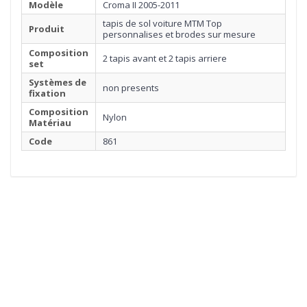
Modèle
Croma II 2005-2011
tapis de sol voiture MTM Top
Produit
personnalises et brodes sur mesure
Composition
2 tapis avant et 2 tapis arriere
set
Systèmes de
non presents
fixation
Composition
Nylon
Matériau
Code
861
1
MOQUETTE
Cliquez ici pour commencer
2
BORDURE
3