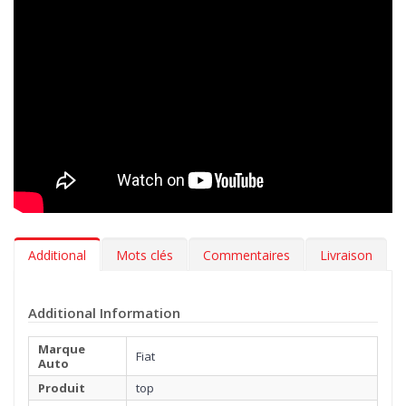
tapis auto est en velours Tufté 100% nylon, une moquette
exclusive, utilisée uniquement par les meilleurs professionnels
de l’automobile. Réalisée avec un tissage Loom mécanique, en
fibre épaisse facile à nettoyer et douce comme une caresse.
En plus de choisir le coloris de vos tapis et la broderie à
appliquer sur la moquette, avec la gamme MTM Top, vous
pouvez également sélectionner le type de bordure et la couleur
de la couture la plus adaptée à l’intérieure de votre Fiat Croma II
2005-2011. Vous pouvez, par ailleurs, décider d’ajouter
gratuitement, une talonnette, pour protéger la zone la plus
exposée à l’usure.
Additional
Mots clés
Commentaires
Livraison
Additional Information
Marque
Fiat
Auto
Produit
top