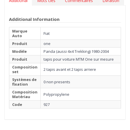
Additional
Mots clés
Commentaires
Livraison
Additional Information
Marque
Fiat
Auto
Produit
one
Modèle
Panda (aussi 4x4 Trekking) 1980-2004
Produit
tapis pour voiture MTM One sur mesure
Composition
2 tapis avant et 2 tapis arriere
set
Systèmes de
0 non presents
fixation
Composition
Polypropylene
Matériau
Code
927