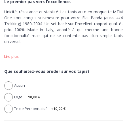
Le premier pas vers l’excellence.
Unicité, résistance et stabilité. Les tapis auto en moquette MTM
One sont conçus sur-mesure pour votre Fiat Panda (aussi 4x4
Trekking) 1980-2004. Un set basé sur l’excellent rapport qualité-
prix,
100% Made in Italy,
adapté à qui cherche une bonne
fonctionnalité mais qui ne se contente pas d’un simple tapis
universel.
Unicité >
Le set MTM One est produit avec un outillage pointu,
Lire plus
capable de découper au millimètre-près la moquette de chacun
de ses tapis en fonction du style de votre auto. Zéro erreur,
précision maximale.
Que souhaitez-vous broder sur vos tapis?
Résistance >
Dotés de talonnette pour protéger la zone la plus
Aucun
sujette à l’usure, tous les tapis en moquette MTM One sont
réalisés en velours aiguilleté 100% polypropylène, élastique,
Logo
+
10,00 €
compacte et ultra-résistant.
Stabilité >
Les tapis One ont
une bordure noire en coton
Texte Personnalisé
+
10,00 €
antidérapante. Des tapis fermes et robustes, jusqu’au dernier
kilomètre.