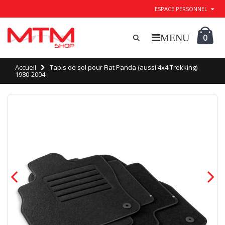
ESPACE PERSONNEL
0
Accueil
Tapis de sol pour Fiat Panda (aussi 4x4 Trekking)
1980-2004