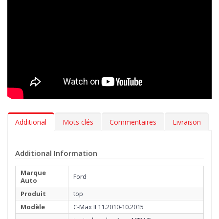
exclusive, utilisée uniquement par les meilleurs professionnels
de l’automobile. Réalisée avec un tissage Loom mécanique, en
fibre épaisse facile à nettoyer et douce comme une caresse.
En plus de choisir le coloris de vos tapis et la broderie à
appliquer sur la moquette, avec la gamme MTM Top, vous
pouvez également sélectionner le type de bordure et la couleur
de la couture la plus adaptée à l’intérieure de votre Ford C-Max
II 11.2010-10.2015. Vous pouvez, par ailleurs, décider d’ajouter
gratuitement, une talonnette, pour protéger la zone la plus
exposée à l’usure.
Additional
Mots clés
Commentaires
Livraison
Additional Information
Marque
Ford
Auto
Produit
top
Modèle
C-Max II 11.2010-10.2015