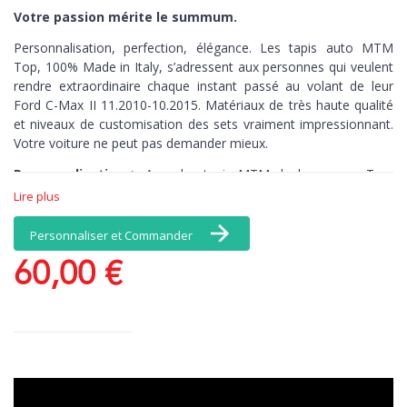
Votre passion mérite le summum.
Personnalisation, perfection, élégance. Les tapis auto MTM
Top,
100% Made in Italy,
s’adressent aux personnes qui veulent
rendre extraordinaire chaque instant passé au volant de leur
Ford C-Max II 11.2010-10.2015. Matériaux de très haute qualité
et niveaux de customisation des sets vraiment impressionnant.
Votre voiture ne peut pas demander mieux.
Personnalisation >
Avec les tapis MTM de la gamme Top,
vous avez une infinité de choix de coloris et de matériaux, et, en
Lire plus
exclusivité, une broderie comprise dans le prix : personnalisez
par exemple vos tapis avec votre nom. Il n’y a pas de limites à
Personnaliser et Commander
vos émotions.
60,00 €
Perfection >
Les tapis brodés MTM de la
gamme Top connaissent par cœur chaque recoin de votre
voiture. Découpés au millimètre-près, ces tapis de sol sont
antidérapants, pour un contrôle total, kilomètre après kilomètre.
Elégance >
Quand la beauté n’est plus optionnelle. Ce set de
tapis auto est en velours Tufté 100% nylon, une moquette