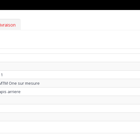
ivraison
11
e MTM One sur mesure
apis arriere