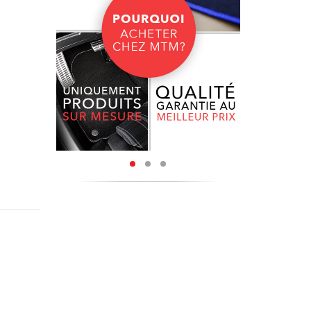
, capable
tapis en
sujette à
 velours
nt.
érapante.
-02.2011
moquette.
isés avec
iption de
sont des