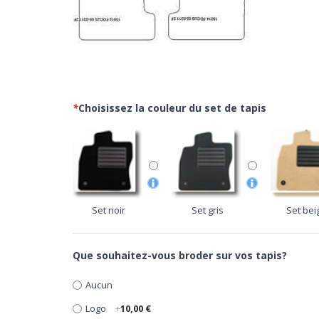
*
Choisissez la couleur du set de tapis
Set noir
Set gris
Set bei
Que souhaitez-vous broder sur vos tapis?
Aucun
Logo
+
10,00 €