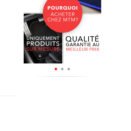
coupés à
e bordure
o peur de
ture à la
nylon de
tenir une
u et une
ue sur le
ly,
sont
ous sont
ectionner
érieur de
ure et de
tuitement
sure, et
oût.