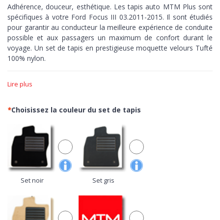
Adhérence, douceur, esthétique. Les tapis auto MTM Plus sont
spécifiques à votre Ford Focus III 03.2011-2015. Il sont étudiés
pour garantir au conducteur la meilleure expérience de conduite
possible et aux passagers un maximum de confort durant le
voyage. Un set de tapis en prestigieuse moquette velours Tufté
100% nylon.
Adhérence >
Les tapis MTM Plus sont réalisés sur-mesure,
Lire plus
découpés à la perfection en fonction des courbes de votre
voiture. Dotés de bordure et de fond antidérapant pour assurer
un contrôle maximum, zéro peur de pousser sur les pédales.
*
Choisissez la couleur du set de tapis
Douceur >
Avec le velours Tufté, ouvrez les portes de votre
voiture à la moquette plus prisé du secteur automobile. Un
confortable nylon de grande qualité avec finitions réalisée au
métier à tisser pour obtenir une excellente densité de fibres, une
grande luminosité du tissu et une extrême simplicité de
nettoyage.
Set noir
Set gris
Esthétique >
Minutieuses finitions aussi bien sur le dessus que
sur le dessous, les tapis de la gamme MTM Plus,
100% Made in
Italy,
sont beaux à voir et à toucher. De nombreuses