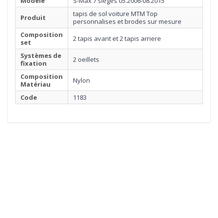
Modèle
S-Max 7 sieges 05.2006-08.2015
tapis de sol voiture MTM Top
Produit
personnalises et brodes sur mesure
Composition
2 tapis avant et 2 tapis arriere
set
Systèmes de
2 oeillets
fixation
Composition
Nylon
Matériau
Code
1183
1
MOQUETTE
Cliquez ici pour commencer
2
BORDURE
3