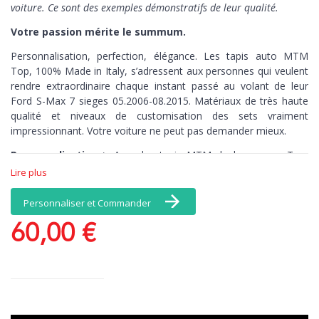
voiture. Ce sont des exemples démonstratifs de leur qualité.
Votre passion mérite le summum.
Personnalisation, perfection, élégance. Les tapis auto MTM
Top,
100% Made in Italy,
s’adressent aux personnes qui veulent
rendre extraordinaire chaque instant passé au volant de leur
Ford S-Max 7 sieges 05.2006-08.2015. Matériaux de très haute
qualité et niveaux de customisation des sets vraiment
impressionnant. Votre voiture ne peut pas demander mieux.
Personnalisation >
Avec les tapis MTM de la gamme Top,
vous avez une infinité de choix de coloris et de matériaux, et, en
Lire plus
exclusivité, une broderie comprise dans le prix : personnalisez
par exemple vos tapis avec votre nom. Il n’y a pas de limites à
Personnaliser et Commander
vos émotions.
60,00 €
Perfection >
Les tapis brodés MTM de la
gamme Top connaissent par cœur chaque recoin de votre
voiture. Découpés au millimètre-près, ces tapis de sol sont
antidérapants, pour un contrôle total, kilomètre après kilomètre.
Elégance >
Quand la beauté n’est plus optionnelle. Ce set de