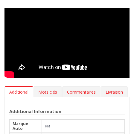
votre voiture propre comme au premier jour.
Design innovant
> Nos tapis en caoutchouc sont inodore,
résistants aux variations de température et aux rayures. L’effet
3D sur le bord, le fond antidérapant et les renforts insérés sur
les zones les plus abrasives garantissent stabilité et résistance.
Tous nos tapis suivent fidèlement les contours du sol de votre
Kia Picanto II (TA) 04.2011-03.2017 pour une adhérence
maximale. Designed in Italy, Made in EU.
Hygiène
> Les tapis auto MTM 3D en caoutchouc sont
extrêmement faciles à nettoyer. Pour leur manutention il suffit
Additional
Mots clés
Commentaires
Livraison
d'un simple jet d'eau.
***Les tapis peuvent avoir une légère parfum (vanille). Le
Additional Information
parfum s'évapore en quelques semaines.***
Marque
Kia
Auto