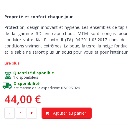
Propreté et confort chaque jour.
Protection, design innovant et hygiène. Les ensembles de tapis
de la gamme 3D en caoutchouc MTM sont conçus pour
conduire votre Kia Picanto II (TA) 04.2011-03.2017 dans des
conditions vraiment extrêmes. La boue, la terre, la neige fondue
et le sable ne seront plus un souci pour vous et pour l'intérieur
de votre auto.
Lire plus
Ces tapis sont fabriqués avec précision et sur mesure, pour
Quantité disponible
couvrir chaque recoin
de votre habitacle
et peuvent être utilisés
1 disponibile/s
dans toutes les conditions météorologiques.
Disponibilité:
estimation de la expedition: 02/09/2026
44,00 €
Protection
> notre tapis est la meilleure solution contre la
saleté et l’humidité. Le plancher d’origine reste sec et propre,
-
+
Ajouter au panier
évitant tout risque d’odeurs et de moisissure. Les bords en
relief, hauts 3-5 cm, retiennent la terre, les liquides, les huiles ou
la poussière. Grâce à ces tapis, vous pouvez garder l’intérieur de